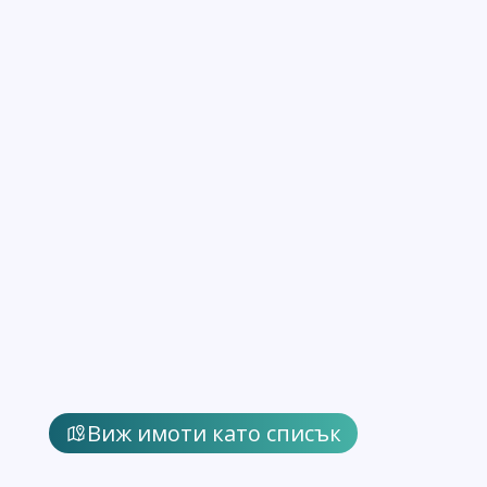
Виж имоти като списък