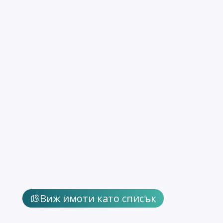
Виж имоти като списък