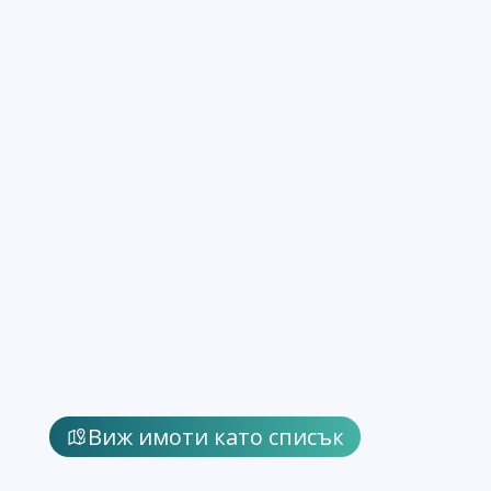
Виж имоти като списък