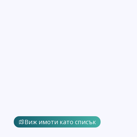
Виж имоти като списък