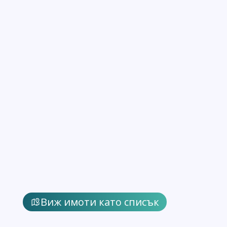
Виж имоти като списък