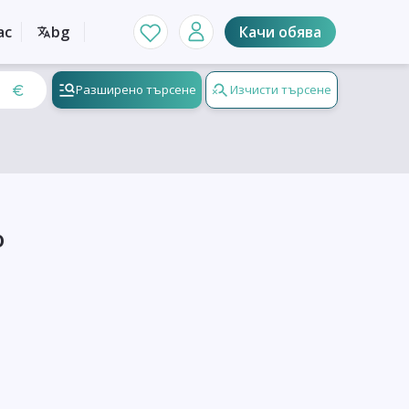
ас
bg
Качи обява
Разширено търсене
Изчисти търсене
о