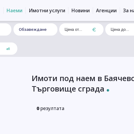
и
Наеми
Имотни услуги
Новини
Агенции
За н
Обзавеждане
Имоти под наем в Баячев
Търговище сграда
0
резултата