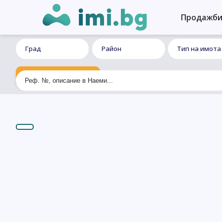
Продажб
Град
Район
Тип на имота
Ексклузивно търсене