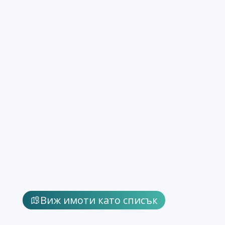
Виж имоти като списък