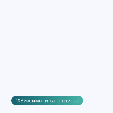
Виж имоти като списък