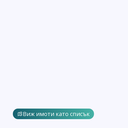
Виж имоти като списък