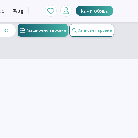
ас
bg
Качи обява
Разширено търсене
Изчисти търсене