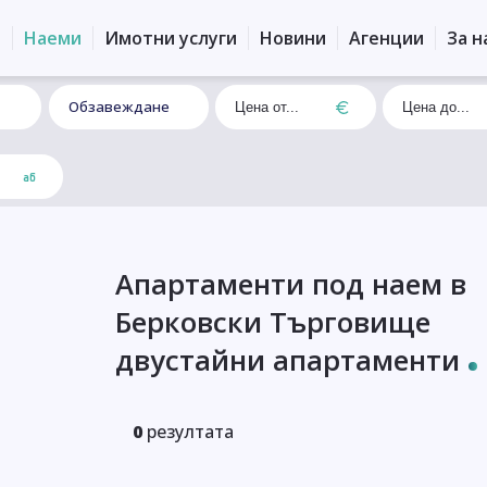
и
Наеми
Имотни услуги
Новини
Агенции
За н
Обзавеждане
Апартаменти под наем в
Берковски Търговище
двустайни апартаменти
0
резултата