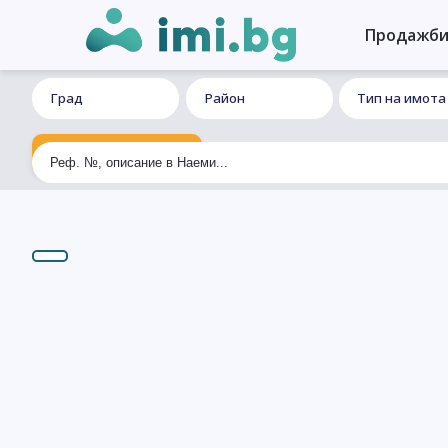
Продажб
Град
Район
Тип на имота
Ексклузивно търсене