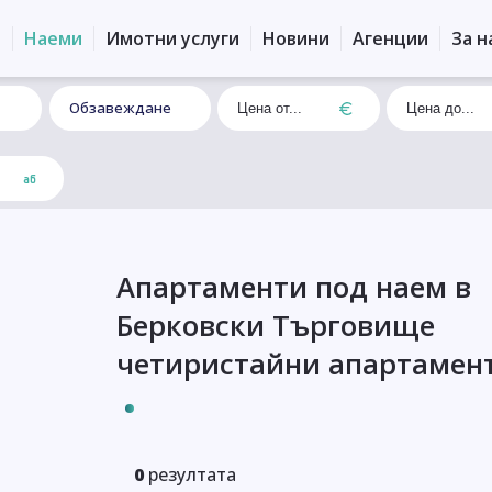
и
Наеми
Имотни услуги
Новини
Агенции
За н
Обзавеждане
Апартаменти под наем в
Берковски Търговище
четиристайни апартамен
0
резултата