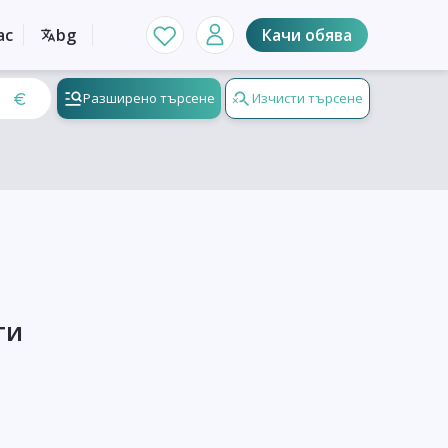
ас
bg
Качи обява
Разширено търсене
Изчисти търсене
ти