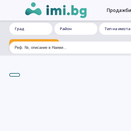
Продажб
Град
Район
Тип на имота
Ексклузивно търсене