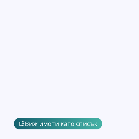
Виж имоти като списък