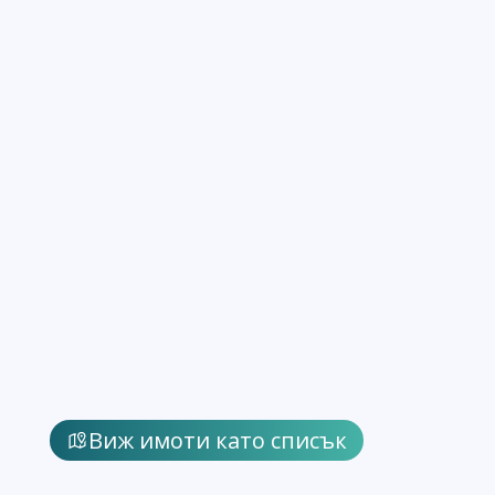
Виж имоти като списък