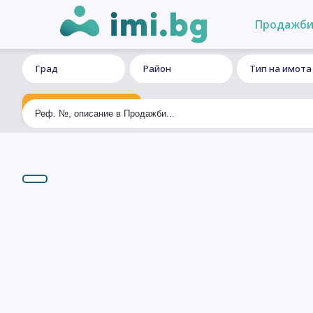
Продажб
Град
Район
Тип на имота
Ексклузивно търсене