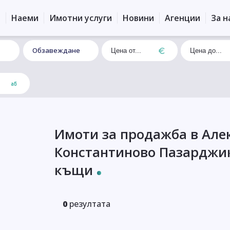
и
Наеми
Имотни услуги
Новини
Агенции
За н
Обзавеждане
Имоти за продажба в Але
Константиново Пазарджи
къщи
0
резултата