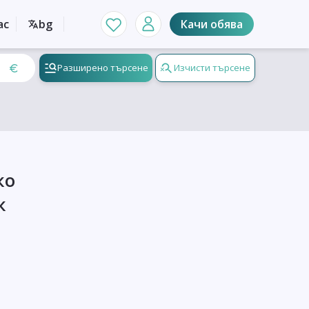
ас
bg
Качи обява
Разширено търсене
Изчисти търсене
ко
к