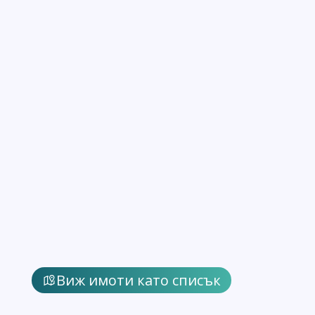
Виж имоти като списък