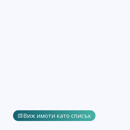
Виж имоти като списък