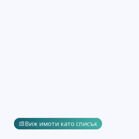
Виж имоти като списък