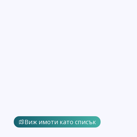
Виж имоти като списък