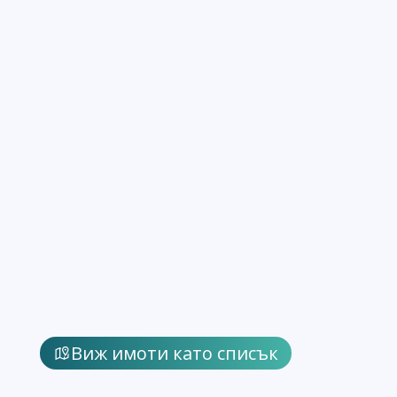
Виж имоти като списък