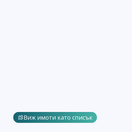
Виж имоти като списък