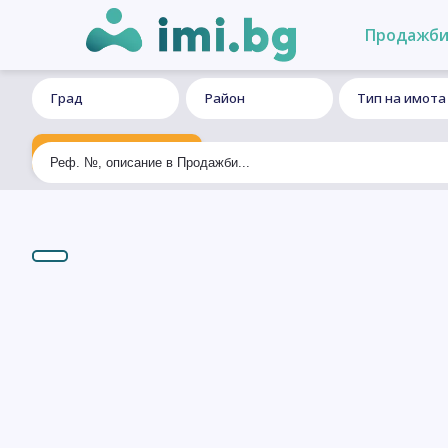
Продажб
Град
Район
Тип на имота
Ексклузивно търсене