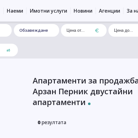
и
Наеми
Имотни услуги
Новини
Агенции
За н
Обзавеждане
Апартаменти за продажба
Арзан Перник двустайни
апартаменти
0
резултата