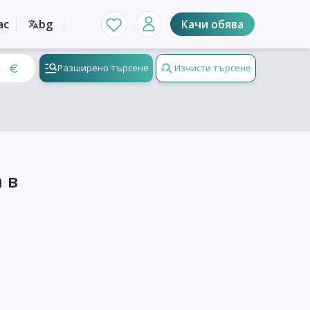
ас
bg
Качи обява
Разширено търсене
Изчисти търсене
 в