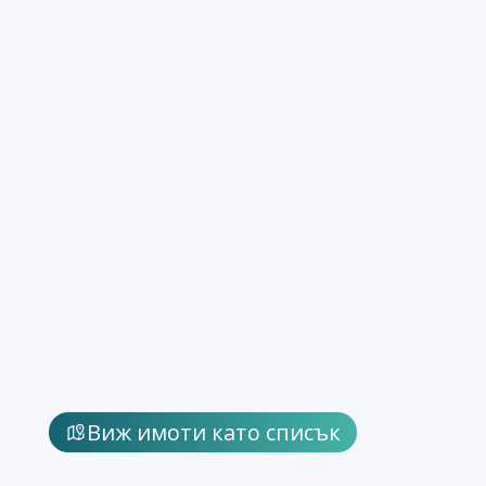
Виж имоти като списък