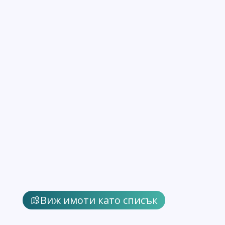
Виж имоти като списък