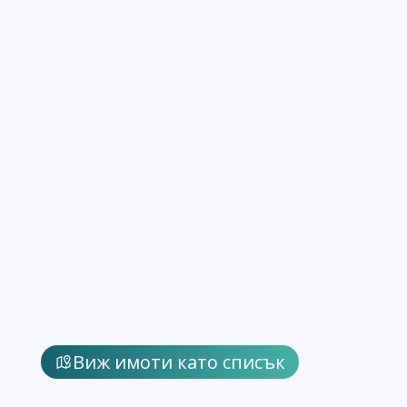
Виж имоти като списък