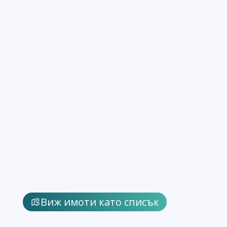
Виж имоти като списък