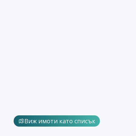
Виж имоти като списък