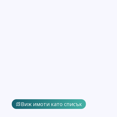
Виж имоти като списък