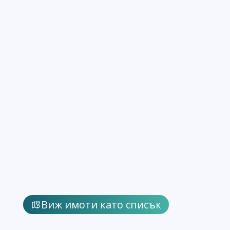
Виж имоти като списък