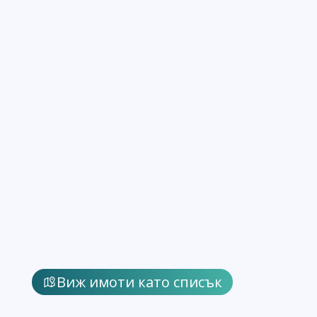
Виж имоти като списък