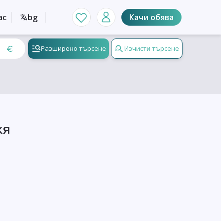
ас
bg
Качи обява
Разширено търсене
Изчисти търсене
кя