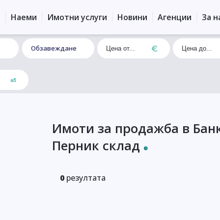
и
Наеми
Имотни услуги
Новини
Агенции
За н
Обзавеждане
Имоти за продажба в Бан
Перник склад
0
резултата