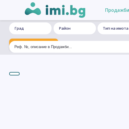
Продажб
Град
Район
Тип на имота
Ексклузивно търсене