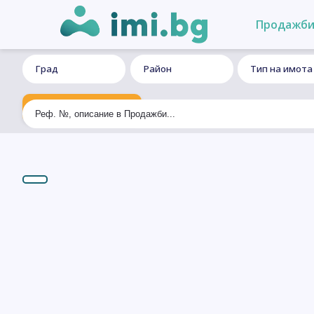
Продажб
Град
Район
Тип на имота
Ексклузивно търсене