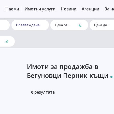
и
Наеми
Имотни услуги
Новини
Агенции
За н
Обзавеждане
Имоти за продажба в
Бегуновци Перник къщи
0
резултата