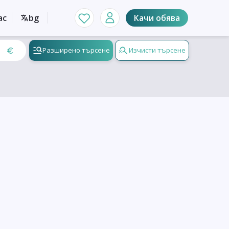
ас
bg
Качи обява
Разширено търсене
Изчисти търсене