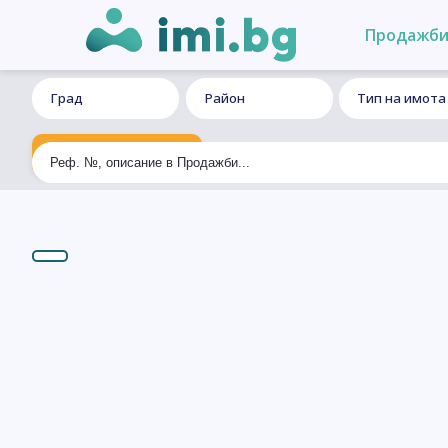
Продажб
Град
Район
Тип на имота
Ексклузивно търсене