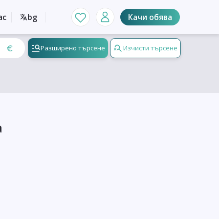
ас
bg
Качи обява
Разширено търсене
Изчисти търсене
а