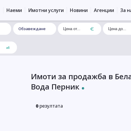
и
Наеми
Имотни услуги
Новини
Агенции
За н
Обзавеждане
Имоти за продажба в Бел
Вода Перник
0
резултата