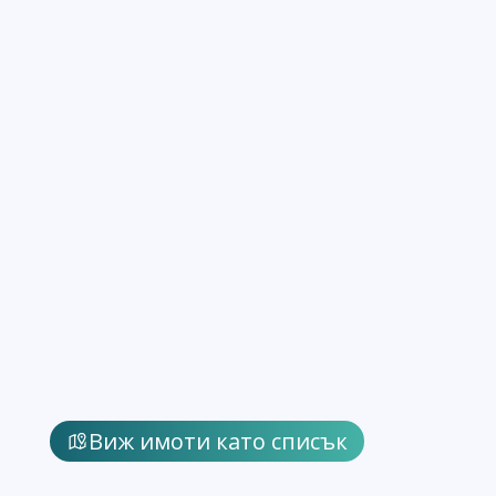
Виж имоти като списък