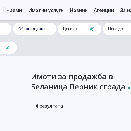
и
Наеми
Имотни услуги
Новини
Агенции
За н
Обзавеждане
Имоти за продажба в
Беланица Перник сграда
0
резултата