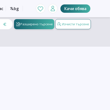
ас
bg
Качи обява
Разширено търсене
Изчисти търсене