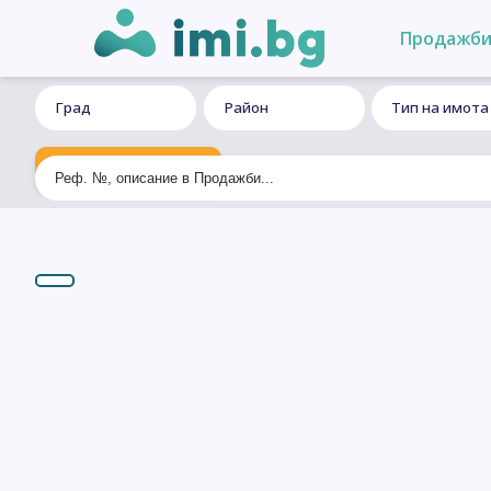
Продажб
Град
Район
Тип на имота
Ексклузивно търсене