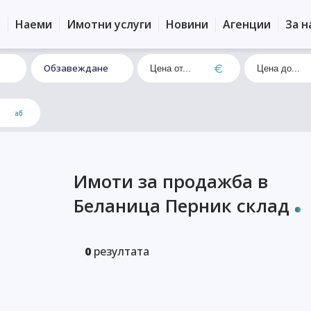
и
Наеми
Имотни услуги
Новини
Агенции
За н
Обзавеждане
Имоти за продажба в
Беланица Перник склад
0
резултата