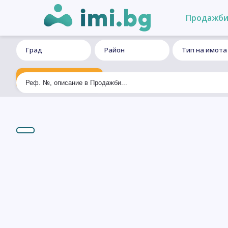
Продажб
Град
Район
Тип на имота
Ексклузивно търсене