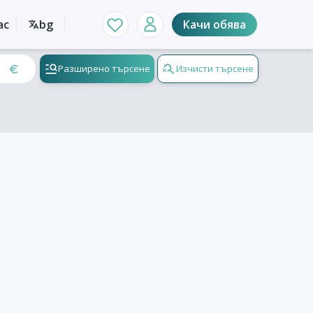
ас
bg
Качи обява
Разширено търсене
Изчисти търсене