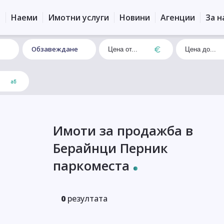
и
Наеми
Имотни услуги
Новини
Агенции
За н
Обзавеждане
Имоти за продажба в
Берайнци Перник
паркоместа
0
резултата