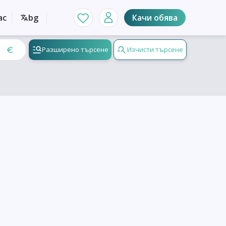
ас
bg
Качи обява
Разширено търсене
Изчисти търсене