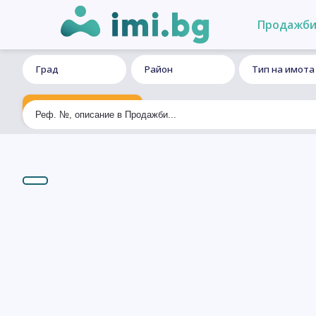
Продажб
Град
Район
Тип на имота
Ексклузивно търсене