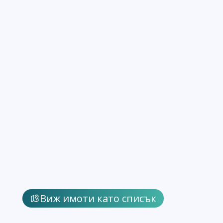
Виж имоти като списък