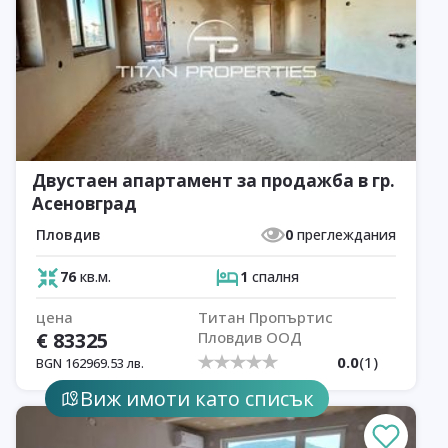
Двустаен апартамент за продажба в гр.
Асеновград
Пловдив
0
преглеждания
76
кв.м.
1
спалня
цена
Титан Пропъртис
€
83325
Пловдив ООД
0.0
(
1
)
BGN
162969.53
лв.
Виж имоти като списък