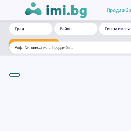
Продажб
Град
Район
Тип на имота
Ексклузивно търсене