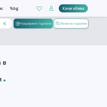
ас
bg
Качи обява
Разширено търсене
Изчисти търсене
 в
и