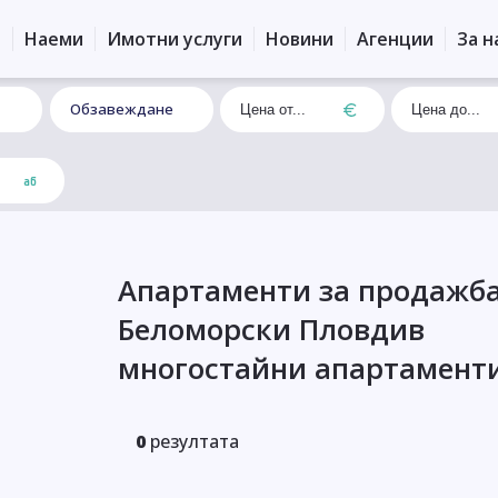
и
Наеми
Имотни услуги
Новини
Агенции
За н
Обзавеждане
Апартаменти за продажба
Беломорски Пловдив
многостайни апартамент
0
резултата