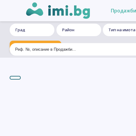
Продажб
Град
Район
Тип на имота
Ексклузивно търсене