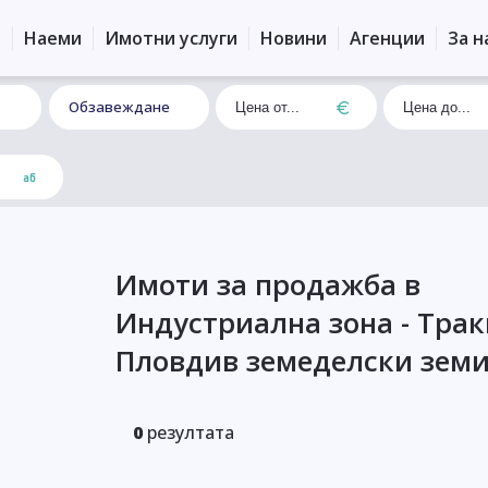
и
Наеми
Имотни услуги
Новини
Агенции
За н
Обзавеждане
Имоти за продажба в
Индустриална зона - Тра
Пловдив земеделски зем
0
резултата