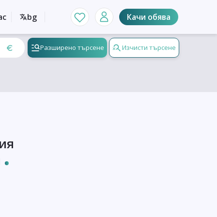
ас
bg
Качи обява
Разширено търсене
Изчисти търсене
кия
и