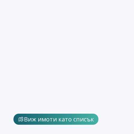
Виж имоти като списък