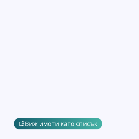
Виж имоти като списък