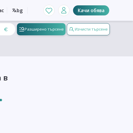
ас
bg
Качи обява
Разширено търсене
Изчисти търсене
 в