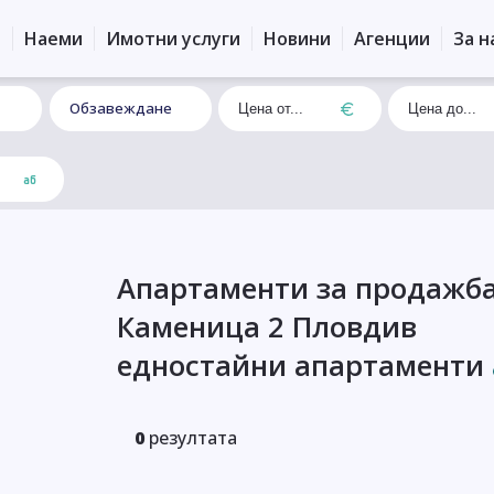
и
Наеми
Имотни услуги
Новини
Агенции
За н
Обзавеждане
Апартаменти за продажба
Каменица 2 Пловдив
едностайни апартаменти
0
резултата