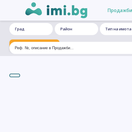
Продажб
Град
Район
Тип на имота
Ексклузивно търсене