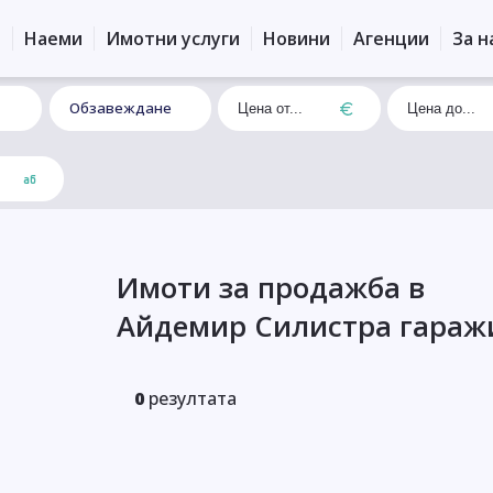
и
Наеми
Имотни услуги
Новини
Агенции
За н
Обзавеждане
Имоти за продажба в
Айдемир Силистра гараж
0
резултата