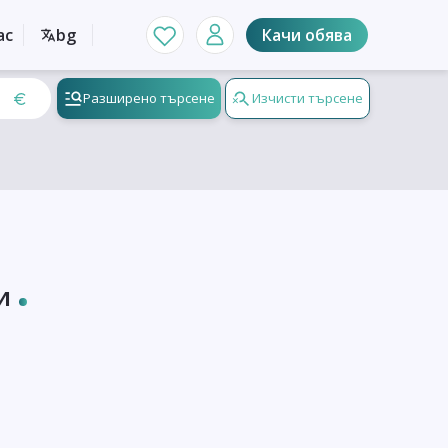
ас
bg
Качи обява
Разширено търсене
Изчисти търсене
и