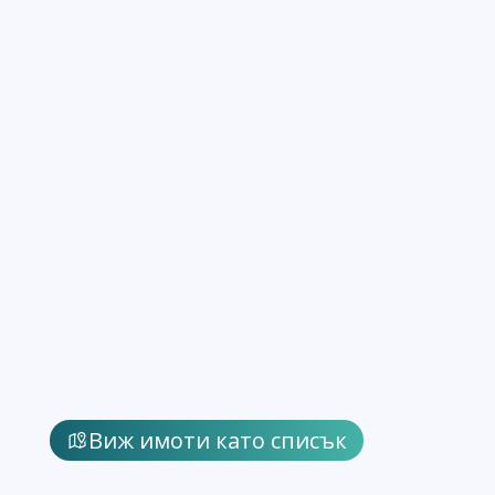
Виж имоти като списък