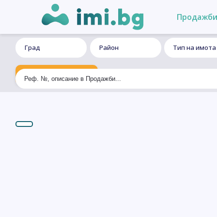
Продажб
Град
Район
Тип на имота
Ексклузивно търсене