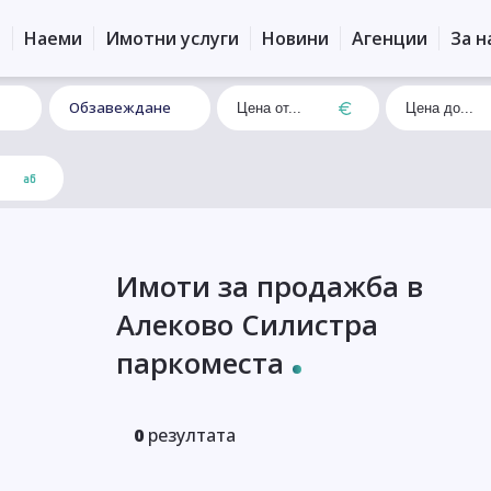
и
Наеми
Имотни услуги
Новини
Агенции
За н
Обзавеждане
Имоти за продажба в
Алеково Силистра
паркоместа
0
резултата