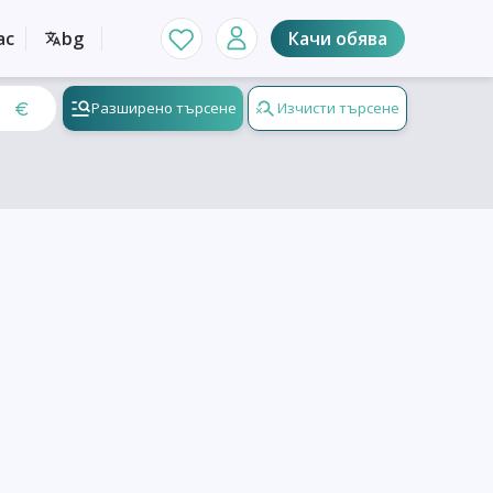
ас
bg
Качи обява
Разширено търсене
Изчисти търсене