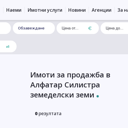
и
Наеми
Имотни услуги
Новини
Агенции
За н
Обзавеждане
Имоти за продажба в
Алфатар Силистра
земеделски земи
0
резултата