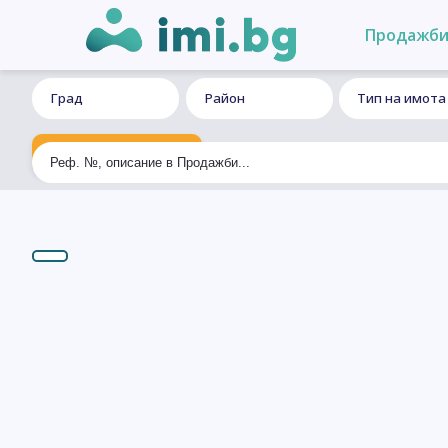
Продажб
Град
Район
Тип на имота
Ексклузивно търсене