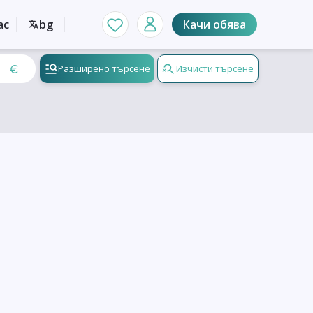
ас
bg
Качи обява
Разширено търсене
Изчисти търсене