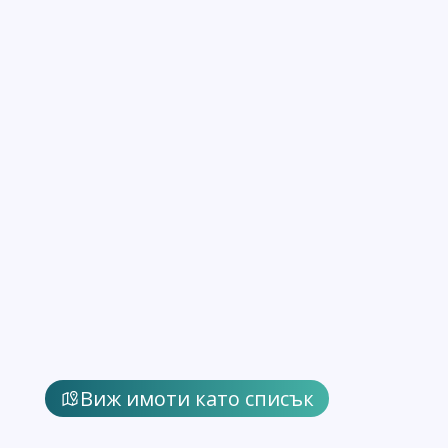
Виж имоти като списък