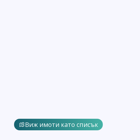
Виж имоти като списък