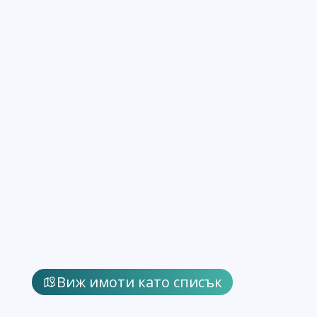
Виж имоти като списък